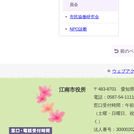
員会
市民協働研究会
NPO診断
前のペ
ウェブア
江南市役所
〒483-8701 愛
電話：0587-54-111
窓口受付時間：午前
（土曜・日曜日、祝休
く）
法人番号：30000202