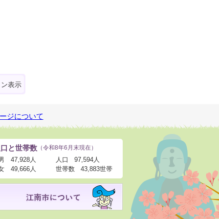
ォン表示
ージについて
人口と世帯数
（令和8年6月末現在）
男
47,928人
人口
97,594人
女
49,666人
世帯数
43,883世帯