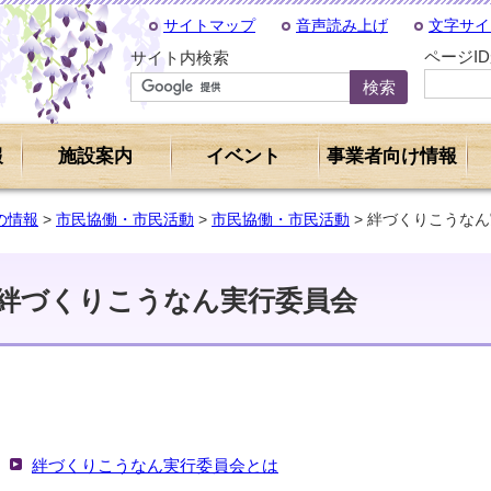
サイトマップ
音声読み上げ
文字サイ
ページI
サイト内検索
報
施設案内
イベント
事業者向け情報
の情報
>
市民協働・市民活動
>
市民協働・市民活動
> 絆づくりこうな
絆づくりこうなん実行委員会
絆づくりこうなん実行委員会とは