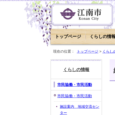
トップページ
くらしの情
現在の位置：
トップページ
>
くらし
くらしの情報
市民協働・市民活動
市民協働・市民活動
施設案内 地域交流セン
ター