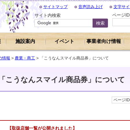
サイトマップ
音声読み上げ
文字サイ
ページI
サイト内検索
報
施設案内
イベント
事業者向け情報
の情報
>
農業・商工
> 「こうなんスマイル商品券」について
「こうなんスマイル商品券」について
ページID 
【取扱店舗一覧が公開されました】