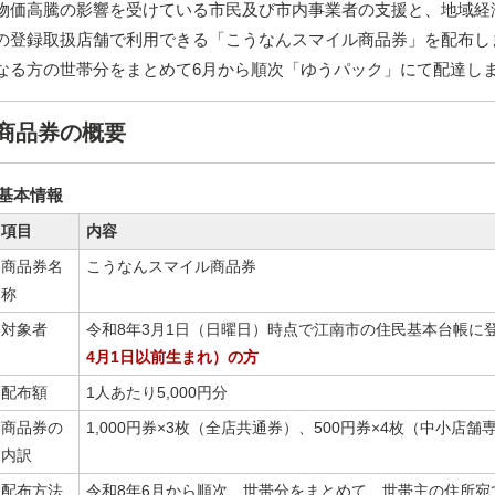
物価高騰の影響を受けている市民及び市内事業者の支援と、地域経
の登録取扱店舗で利用できる「こうなんスマイル商品券」を配布し
なる方の世帯分をまとめて6月から順次「ゆうパック」にて配達し
商品券の概要
基本情報
項目
内容
商品券名
こうなんスマイル商品券
称
対象者
令和8年3月1日（日曜日）時点で江南市の住民基本台帳に
4月1日以前生まれ）の方
配布額
1人あたり5,000円分
商品券の
1,000円券×3枚（全店共通券）、500円券×4枚（中小店舗
内訳
配布方法
令和8年6月から順次、世帯分をまとめて、世帯主の住所