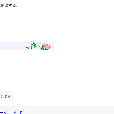
に提出する。
ォン表示
ージについて