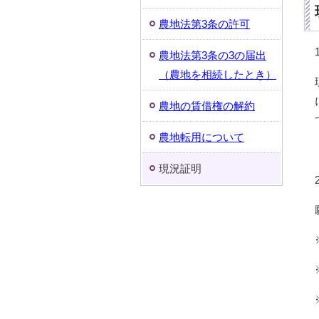
農地法第3条の許可
農地法第3条の3の届出
（農地を相続したとき）
農地の賃借権の解約
農地転用について
現況証明