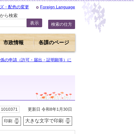
ズ・配色の変更
Foreign Language
Dから検索
検索の仕方
市政情報
各課のページ
関係の申請（許可・届出・証明願等）に
更新日 令和8年1月30日
1010371
大きな文字で印刷
印刷