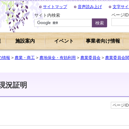
サイトマップ
音声読み上げ
文字サイ
ページI
サイト内検索
報
施設案内
イベント
事業者向け情報
の情報
>
農業・商工
>
農地保全・有効利用
>
農業委員会
>
農業委員会
現況証明
ページID 