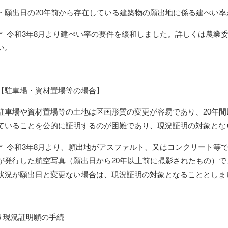
・願出日の20年前から存在している建築物の願出地に係る建ぺい率
＊ 令和3年8月より建ぺい率の要件を緩和しました。詳しくは農業
い。
【駐車場・資材置場等の場合】
駐車場や資材置場等の土地は区画形質の変更が容易であり、20年
ていることを公的に証明するのが困難であり、現況証明の対象とな
＊ 令和3年8月より、願出地がアスファルト、又はコンクリート等
が発行した航空写真（願出日から20年以上前に撮影されたもの）
状況が願出日と変更ない場合は、現況証明の対象となることとしま
6 現況証明願の手続