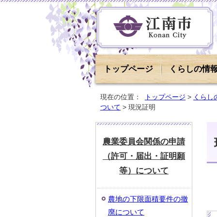
トップページ
くらしの情
現在の位置：
トップページ
>
くらし
ついて
> 現況証明
農業委員会関係の申請
（許可・届出・証明願
等）について
農地の下限面積要件の撤
廃について