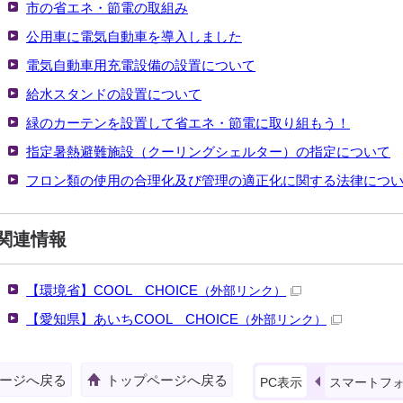
市の省エネ・節電の取組み
公用車に電気自動車を導入しました
電気自動車用充電設備の設置について
給水スタンドの設置について
緑のカーテンを設置して省エネ・節電に取り組もう！
指定暑熱避難施設（クーリングシェルター）の指定について
フロン類の使用の合理化及び管理の適正化に関する法律につ
関連情報
【環境省】COOL CHOICE
（外部リンク）
【愛知県】あいちCOOL CHOICE
（外部リンク）
ージへ戻る
トップページへ戻る
PC表示
スマートフ