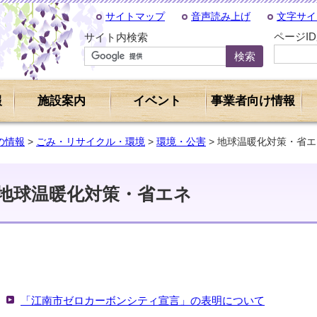
サイトマップ
音声読み上げ
文字サイ
ページI
サイト内検索
報
施設案内
イベント
事業者向け情報
の情報
>
ごみ・リサイクル・環境
>
環境・公害
> 地球温暖化対策・省エ
地球温暖化対策・省エネ
「江南市ゼロカーボンシティ宣言」の表明について