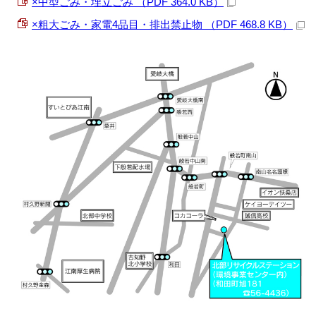
×中型ごみ・埋立ごみ （PDF 364.0 KB）
×粗大ごみ・家電4品目・排出禁止物 （PDF 468.8 KB）