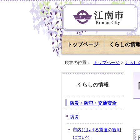
トップページ
くらしの情
現在の位置：
トップページ
>
くらし
くらしの情報
防災・防犯・交通安全
防災
市内における震度の観測
について