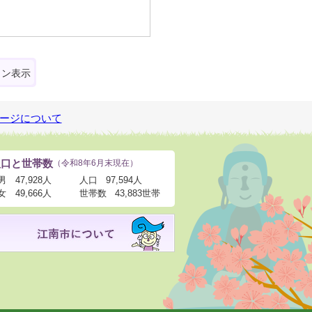
ォン表示
ージについて
人口と世帯数
（令和8年6月末現在）
男
47,928人
人口
97,594人
女
49,666人
世帯数
43,883世帯