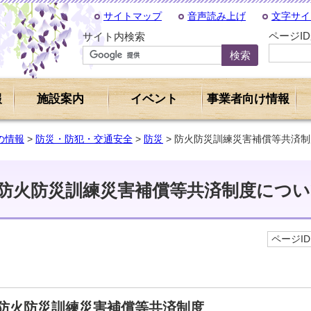
サイトマップ
音声読み上げ
文字サイ
ページI
サイト内検索
報
施設案内
イベント
事業者向け情報
の情報
>
防災・防犯・交通安全
>
防災
> 防火防災訓練災害補償等共済
防火防災訓練災害補償等共済制度につい
ページID 
防火防災訓練災害補償等共済制度