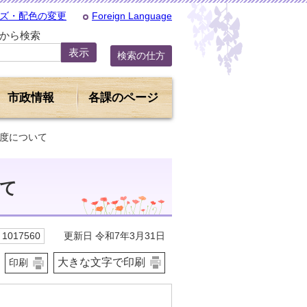
ズ・配色の変更
Foreign Language
Dから検索
検索の仕方
市政情報
各課のページ
制度について
て
更新日 令和7年3月31日
1017560
大きな文字で印刷
印刷