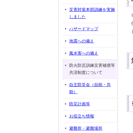
災害対策本部訓練を実施
しました
ハザードマップ
地震への備え
風水害への備え
防火防災訓練災害補償等
共済制度について
自主防災会（自助・共
助）
防災計画等
お役立ち情報
避難所・避難場所