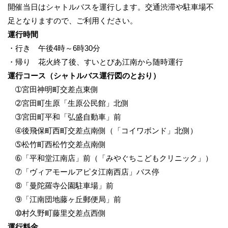
開催当日はシャトルバスを運行します。交通渋滞や駐車場不
足となりますので、ご利用ください。
運行時間
・行き 午後4時～6時30分
・帰り 花火終了後、すいとぴあ江南から随時運行
運行コース（シャトルバス運行図のとおり）
➀宮田神明町交差点東側
➁宮田町生原「生原公民館」北側
➂宮田町平和「弘盛自動車」前
➃後飛保町西町交差点南側（「コイワボンド」北側）
➄松竹町西松竹交差点南側
➅「平和堂江南店」前（「みやぐちこどもクリニック」）
➆「ヴィアモールアピタ江南西店」バス停
➇「曼陀羅寺公園駐車場」前
➈「江南団地藤ヶ丘郵便局」前
➉村久野町藤里交差点西側
運行料金