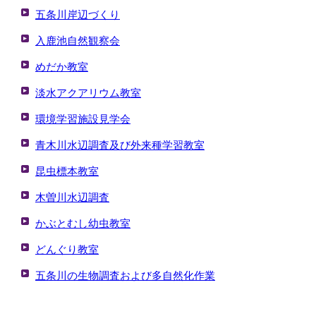
五条川岸辺づくり
入鹿池自然観察会
めだか教室
淡水アクアリウム教室
環境学習施設見学会
青木川水辺調査及び外来種学習教室
昆虫標本教室
木曽川水辺調査
かぶとむし幼虫教室
どんぐり教室
五条川の生物調査および多自然化作業