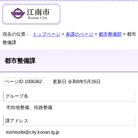
現在の位置：
トップページ
>
各課のページ
>
都市整備部
> 都市
整備課
都市整備課
ページID 1006362
更新日 令和8年5月26日
グループ名
市街地整備、街路整備
課アドレス
toshiseibi@city.konan.lg.jp