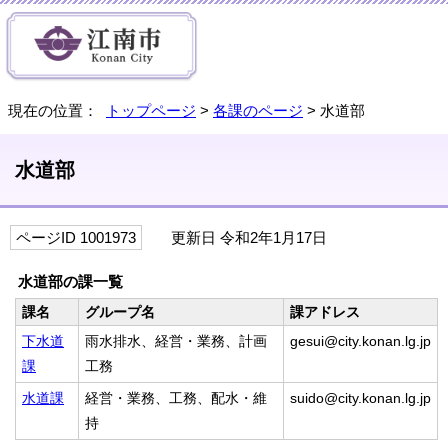
現在の位置：
トップページ
>
各課のページ
> 水道部
水道部
ページID 1001973
更新日 令和2年1月17日
水道部の課一覧
課名
グループ名
課アドレス
下水道
雨水排水、経営・業務、計画
gesui@city.konan.lg.jp
課
工務
水道課
経営・業務、工務、配水・維
suido@city.konan.lg.jp
持