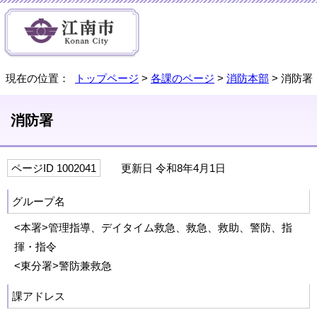
現在の位置：
トップページ
>
各課のページ
>
消防本部
> 消防署
消防署
ページID 1002041
更新日 令和8年4月1日
グループ名
<本署>管理指導、デイタイム救急、救急、救助、警防、指
揮・指令
<東分署>警防兼救急
課アドレス