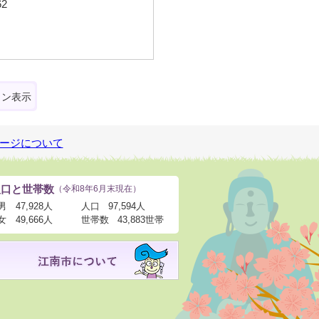
2
ォン表示
ージについて
人口と世帯数
（令和8年6月末現在）
男
47,928人
人口
97,594人
女
49,666人
世帯数
43,883世帯