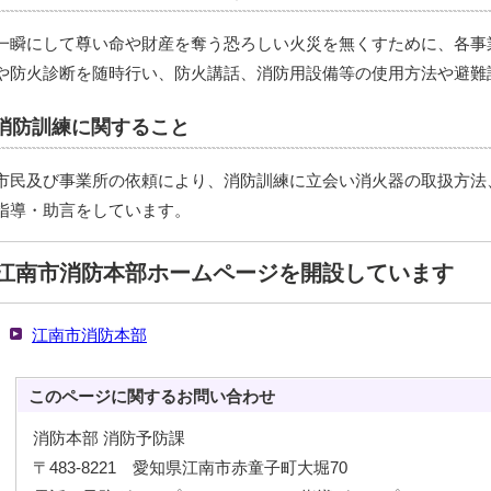
一瞬にして尊い命や財産を奪う恐ろしい火災を無くすために、各事
や防火診断を随時行い、防火講話、消防用設備等の使用方法や避難
消防訓練に関すること
市民及び事業所の依頼により、消防訓練に立会い消火器の取扱方法、
指導・助言をしています。
江南市消防本部ホームページを開設しています
江南市消防本部
このページに関する
お問い合わせ
消防本部 消防予防課
〒483-8221 愛知県江南市赤童子町大堀70