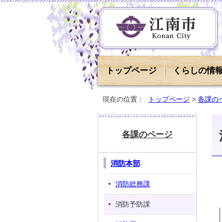
トップページ
くらしの情
現在の位置：
トップページ
>
各課の
各課のページ
消防本部
消防総務課
消防予防課