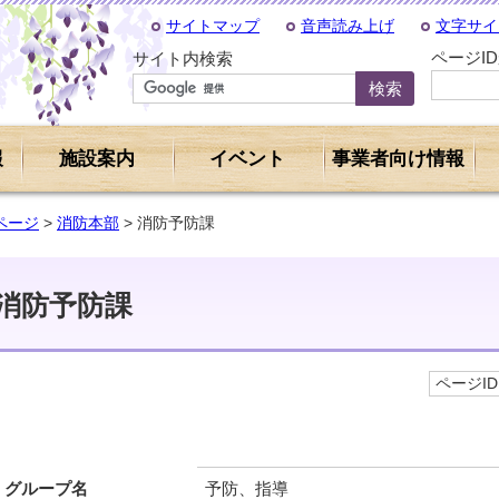
サイトマップ
音声読み上げ
文字サイ
ページI
サイト内検索
報
施設案内
イベント
事業者向け情報
ページ
>
消防本部
> 消防予防課
消防予防課
ページID 
グループ名
予防、指導