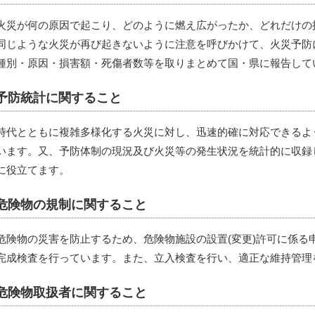
火災が何の原因で起こり、どのように燃え広がったか、どれだけの
同じような火災が再び起きないように注意を呼びかけて、火災予防
種別・原因・損害額・死傷者数等を取りまとめて国・県に報告して
予防統計に関すること
時代とともに複雑多様化する火災に対し、迅速的確に対応できるよ
います。又、予防体制の現況及び火災等の発生状況を統計的に収録
に役立てます。
危険物の規制に関すること
危険物の災害を防止するため、危険物施設の設置(変更)許可に係る
完成検査を行っています。また、立入検査を行い、適正な維持管理
危険物取扱者に関すること