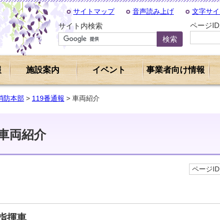
サイトマップ
音声読み上げ
文字サイ
ページI
サイト内検索
報
施設案内
イベント
事業者向け情報
消防本部
>
119番通報
> 車両紹介
車両紹介
ページID 
指揮車