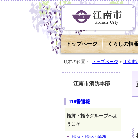
トップページ
くらしの情
現在の位置：
トップページ
>
江南市
江南市消防本部
119番通報
指揮・指令グループへよ
うこそ
指揮・指令の業務