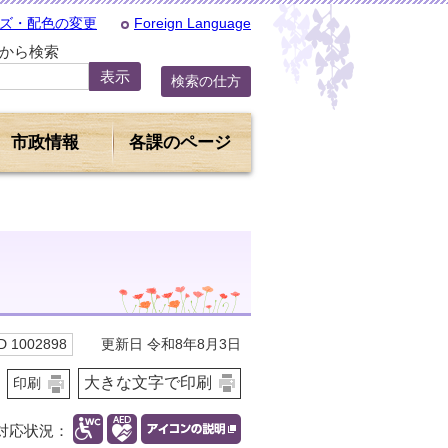
ズ・配色の変更
Foreign Language
Dから検索
検索の仕方
市政情報
各課のページ
更新日 令和8年8月3日
 1002898
大きな文字で印刷
印刷
対応状況：