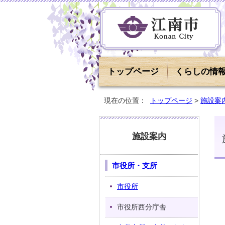
トップページ
くらしの情
現在の位置：
トップページ
>
施設案
施設案内
市役所・支所
市役所
市役所西分庁舎