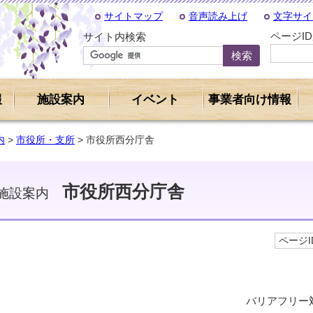
サイトマップ
音声読み上げ
文字サイ
ページI
サイト内検索
報
施設案内
イベント
事業者向け情報
内
>
市役所・支所
> 市役所西分庁舎
市役所西分庁舎
施設案内
ページID
バリアフリー