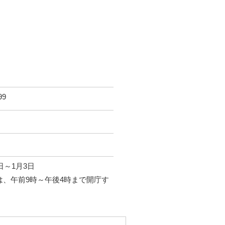
99
日～1月3日
、午前9時～午後4時まで開庁す