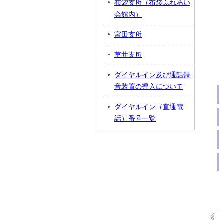
布袋支所（布袋ふれあい
会館内）
宮田支所
草井支所
ダイヤルイン及び通話録
音装置の導入について
ダイヤルイン（直通電
話）番号一覧