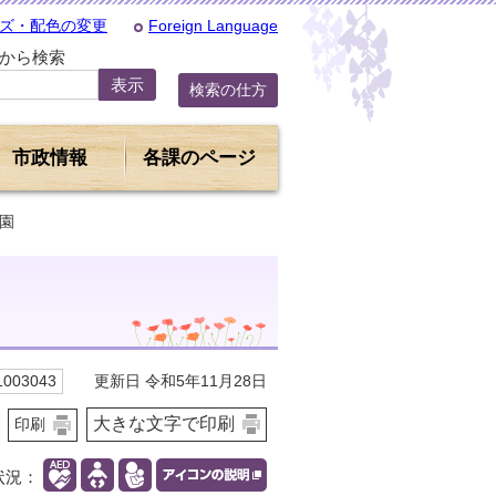
ズ・配色の変更
Foreign Language
Dから検索
検索の仕方
市政情報
各課のページ
育園
更新日 令和5年11月28日
003043
大きな文字で印刷
印刷
状況：