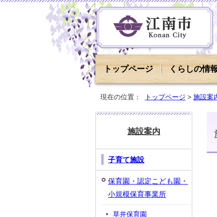
トップページ
くらしの情
現在の位置：
トップページ
>
施設案
施設案内
子育て施設
保育園・認定こども園・
小規模保育事業所
草井保育園