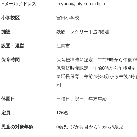
Eメールアドレス
miyada@city.konan.lg.jp
小学校区
宮田小学校
施設
鉄筋コンクリート造2階建
設置・運営
江南市
保育時間
保育標準時間認定 午前8時から午後7
保育短時間認定 午前8時から午後4時
※延長保育 午前7時30分から午後7
間
休園日
日曜日、祝日、年末年始
定員
126名
児童の対象年齢
0歳児（7か月目から）から5歳児