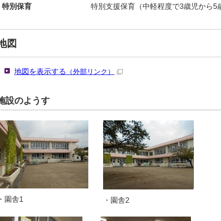
特別保育
特別支援保育（中軽程度で3歳児から5
地図
地図を表示する
（外部リンク）
施設のようす
・園舎1
・園舎2