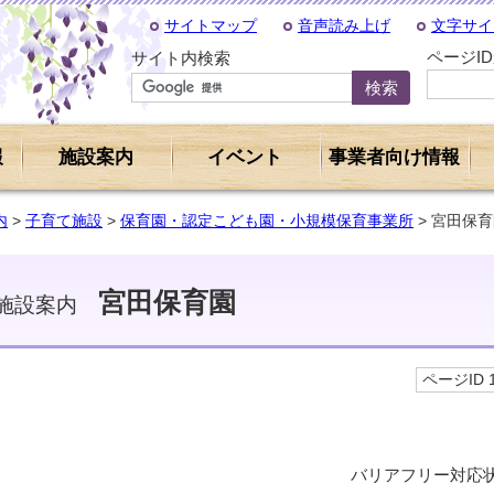
サイトマップ
音声読み上げ
文字サイ
ページI
サイト内検索
報
施設案内
イベント
事業者向け情報
内
>
子育て施設
>
保育園・認定こども園・小規模保育事業所
> 宮田保
宮田保育園
施設案内
ページID 1
バリアフリー対応