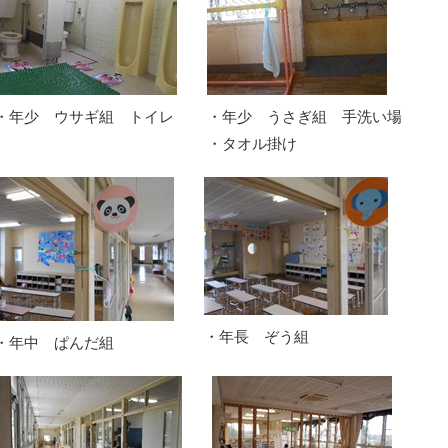
・年少 ウサギ組 トイレ
・年少 うさぎ組 手洗い場
・タオル掛け
・年長 ぞう組
・年中 ぱんだ組