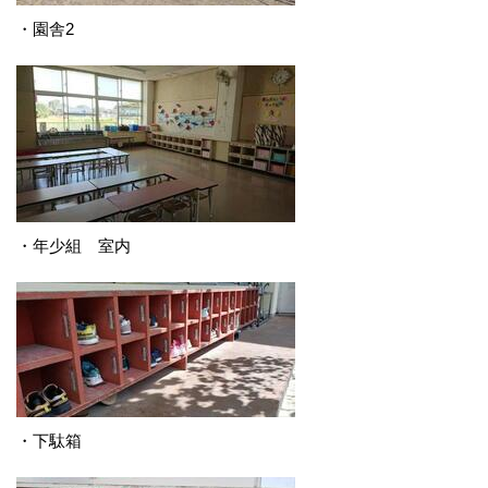
・園舎2
・年少組 室内
・下駄箱