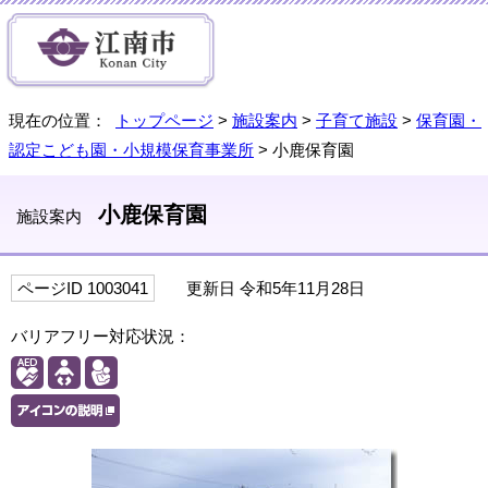
現在の位置：
トップページ
>
施設案内
>
子育て施設
>
保育園・
認定こども園・小規模保育事業所
> 小鹿保育園
小鹿保育園
施設案内
ページID 1003041
更新日 令和5年11月28日
バリアフリー対応状況：