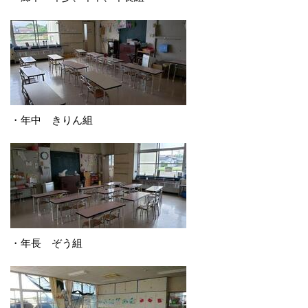
・年中 きりん組
・年長 ぞう組