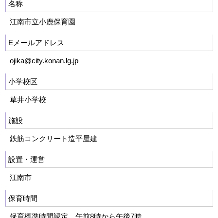
名称
江南市立小鹿保育園
Eメールアドレス
ojika@city.konan.lg.jp
小学校区
草井小学校
施設
鉄筋コンクリート造平屋建
設置・運営
江南市
保育時間
保育標準時間認定 午前8時から午後7時