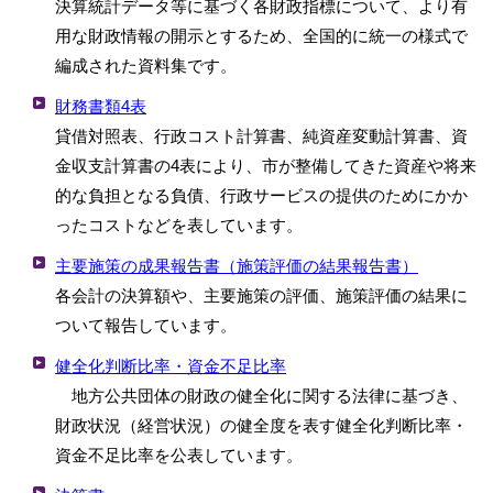
決算統計データ等に基づく各財政指標について、より有
用な財政情報の開示とするため、全国的に統一の様式で
編成された資料集です。
財務書類4表
貸借対照表、行政コスト計算書、純資産変動計算書、資
金収支計算書の4表により、市が整備してきた資産や将来
的な負担となる負債、行政サービスの提供のためにかか
ったコストなどを表しています。
主要施策の成果報告書（施策評価の結果報告書）
各会計の決算額や、主要施策の評価、施策評価の結果に
ついて報告しています。
健全化判断比率・資金不足比率
地方公共団体の財政の健全化に関する法律に基づき、
財政状況（経営状況）の健全度を表す健全化判断比率・
資金不足比率を公表しています。