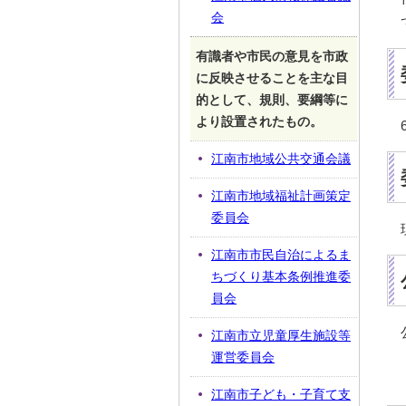
会
有識者や市民の意見を市政
に反映させることを主な目
的として、規則、要綱等に
より設置されたもの。
江南市地域公共交通会議
江南市地域福祉計画策定
委員会
江南市市民自治によるま
ちづくり基本条例推進委
員会
江南市立児童厚生施設等
運営委員会
江南市子ども・子育て支