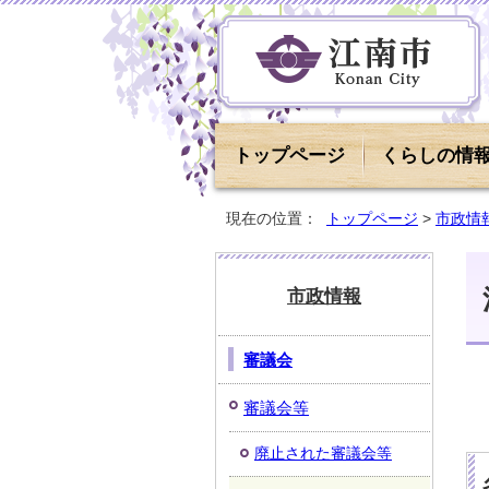
トップページ
くらしの情
現在の位置：
トップページ
>
市政情
市政情報
審議会
審議会等
廃止された審議会等