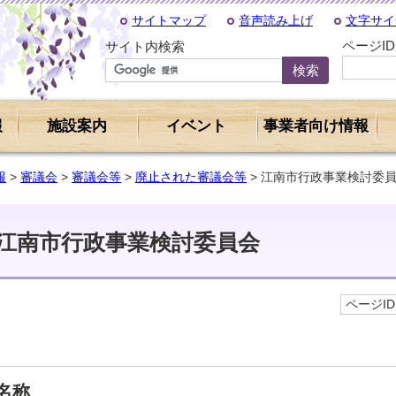
サイトマップ
音声読み上げ
文字サイ
ページI
サイト内検索
報
施設案内
イベント
事業者向け情報
報
>
審議会
>
審議会等
>
廃止された審議会等
> 江南市行政事業検討委
江南市行政事業検討委員会
ページID 
名称