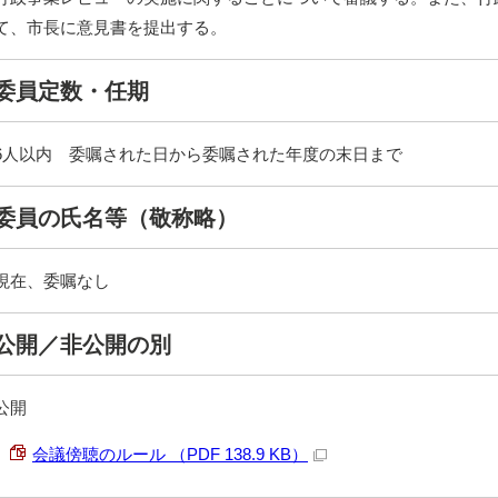
て、市長に意見書を提出する。
委員定数・任期
6人以内 委嘱された日から委嘱された年度の末日まで
委員の氏名等（敬称略）
現在、委嘱なし
公開／非公開の別
公開
会議傍聴のルール （PDF 138.9 KB）