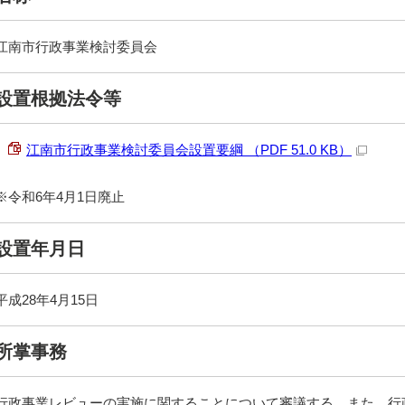
江南市行政事業検討委員会
設置根拠法令等
江南市行政事業検討委員会設置要綱 （PDF 51.0 KB）
※令和6年4月1日廃止
設置年月日
平成28年4月15日
所掌事務
行政事業レビューの実施に関することについて審議する。また、行