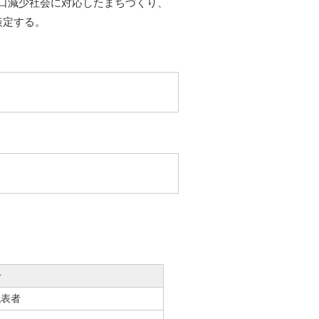
口減少社会に対応したまちづくり、
策定する。
分
代表者