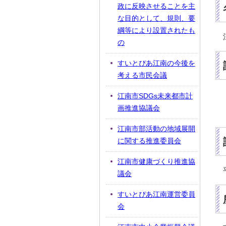
政に反映させることを主
な目的として、規則、要
綱等により設置されたも
の
すいとぴあ江南の今後を
考える市民会議
江南市SDGs未来都市計
画推進協議会
江南市部活動の地域展開
に関する推進委員会
江南市健康づくり推進協
議会
すいとぴあ江南運営委員
会