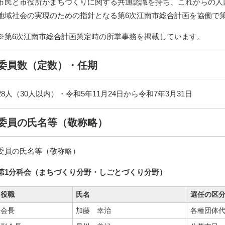
市民と市役所がまちづくりに関する共通認識を持ち、これからの人
地域社会の実現のための指針となる第6次江南市総合計画を協働で
※第6次江南市総合計画策定時の所掌事務を掲載しています。
委員数（定数）・任期
28人（30人以内）・令和5年11月24日から令和7年3月31日
委員の氏名等（敬称略）
委員の氏名等（敬称略）
第1分科会（まちづくり分野・しごとづくり分野）
役職
氏名
選任の区
会長
加藤 幸治
各種団体