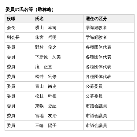
委員の氏名等（敬称略）
役職
氏名
選任の区分
会長
横山 幸司
学識経験者
副会長
朱宮 哲明
学識経験者
委員
野村 俊之
各種団体代表
委員
下新原 久美
各種団体代表
委員
滝 正直
各種団体代表
委員
松井 宏修
各種団体代表
委員
青山 尚史
公募委員
委員
松枝 幹根
公募委員
委員
東猴 史紘
市議会議員
委員
宮地 友治
市議会議員
委員
三輪 陽子
市議会議員