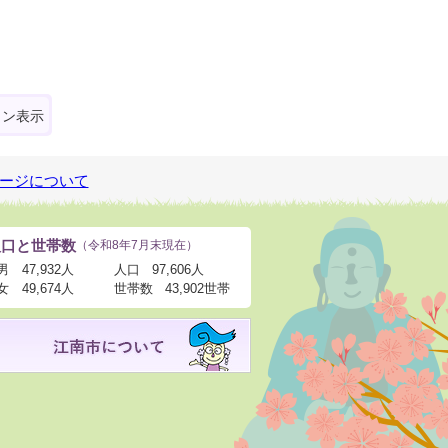
ォン表示
ージについて
人口と世帯数
（令和8年7月末現在）
男
47,932人
人口
97,606人
女
49,674人
世帯数
43,902世帯