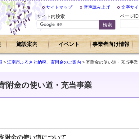
サイトマップ
音声読み上げ
文字サイ
ページI
サイト内検索
報
施設案内
イベント
事業者向け情報
報
>
江南市ふるさと納税、寄附金のご案内
> 寄附金の使い道・充当事業
寄附金の使い道・充当事業
寄附金の使い道について