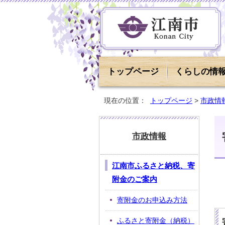
トップページ
くらしの情
現在の位置：
トップページ
>
市政情
市政情報
江南市ふるさと納税、寄
附金のご案内
寄附金のお申込み方法
ふるさと寄附金（納税）