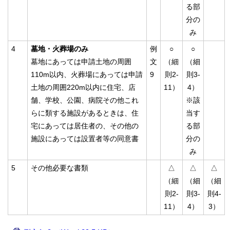
る部
分の
み
4
墓地・火葬場のみ
例
○
○
墓地にあっては申請土地の周囲
文
（細
（細
110m以内、火葬場にあっては申請
9
則2-
則3-
土地の周囲220m以内に住宅、店
11）
4）
舗、学校、公園、病院その他これ
※該
らに類する施設があるときは、住
当す
宅にあっては居住者の、その他の
る部
施設にあっては設置者等の同意書
分の
み
5
その他必要な書類
△
△
△
（細
（細
（細
則2-
則3-
則4-
11）
4）
3）