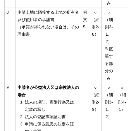
み
8
申請土地に隣接する土地の所有者
例
○
○
及び使用者の承諾書
文
（細
（細
（承諾が得られない場合は、その
5
則2-
則3-
理由書）
8）
1、
2）
※拡
張す
る部
分の
み
9
申請者が公益法人又は宗教法人の
○
○
○
場合
（細
（細
（細
法人の規則、寄附行為又は
則2-
則3-
則4-
定款の写し
9）
1、
1）
法人の登記事項証明書
2）
申請に係る意思の決定を証