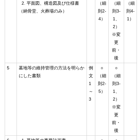
平面図、構造図及び仕様書
（細
（細
（細
（納骨堂、火葬場のみ）
則2-
則3-
則4-
4）
1、
1）
2）
※変
更
前・
後
5
墓地等の維持管理の方法を明らか
例
○
○
にした書類
文
（細
（細
1
則2-
則3-
～
5）
1、
3
2）
※変
更
前・
後