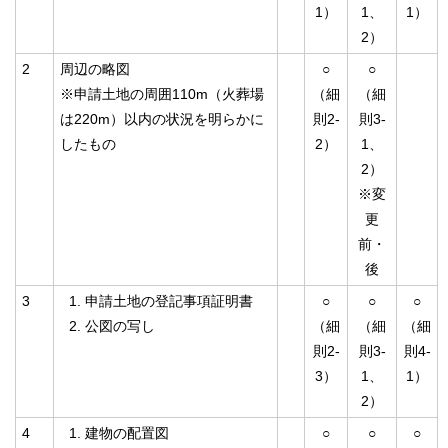
1）
1、
1）
2）
2
周辺の略図
○
○
※申請土地の周囲110m（火葬場
（細
（細
は220m）以内の状況を明らかに
則2-
則3-
したもの
2）
1、
2）
※変
更
前・
後
3
申請土地の登記事項証明書
○
○
○
公図の写し
（細
（細
（細
則2-
則3-
則4-
3）
1、
1）
2）
4
建物の配置図
○
○
○