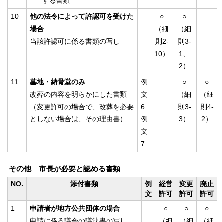
する書類
10
他の法令によって許認可を受けた
○
○
場合
（細
（細
当該許認可に係る書類の写し
則2-
則3-
10）
1、
2）
11
墓地・納骨堂のみ
例
○
○
改葬の内容を明らかにした書類
文
（細
（細
（変更許可の場合で、改葬を必要
6
則3-
則4-
としない場合は、その理由書）
例
3）
2）
文
7
その他 市長が必要と認める書類
NO.
添付書類
例
経営
変更
廃止
文
許可
許可
許可
1
申請者が地方公共団体の場合
○
○
○
申請に係る議会の議決書の写し
（細
（細
（細