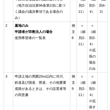
（地方自治法第96条第2項に基づ
則2-
則3-
則4-
く議会の議決事項である場合の
11）
4）
3）
み）
2
墓地のみ
例
○
○
申請者が宗教法人の場合
文
（細
（細
使用希望者の一覧表
8
則2-
則3-
11）
4）
※拡
張の
場合
のみ
3
申請土地の周囲20m以内に河川、
例
○
○
鉄道及び国道、県道、その他重要
文
（細
（細
道路があるときは、その設置者等
9
則2-
則3-
の同意書
11）
4）
※拡
張す