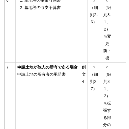
6
墓地等の事業計画書
○
○
墓地等の収支予算書
（細
（細
則2-
則3-
6）
1、
2）
※変
更
前・
後
7
申請土地が他人の所有である場合
例
○
○
申請土地の所有者の承諾書
文
（細
（細
4
則2-
則3-
7）
1、
2）
※拡
張す
る部
分の