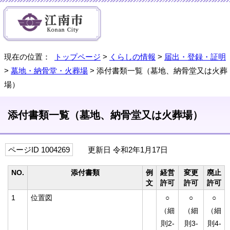
現在の位置：
トップページ
>
くらしの情報
>
届出・登録・証明
>
墓地・納骨堂・火葬場
> 添付書類一覧（墓地、納骨堂又は火葬
場）
添付書類一覧（墓地、納骨堂又は火葬場）
ページID 1004269
更新日 令和2年1月17日
NO.
添付書類
例
経営
変更
廃止
文
許可
許可
許可
1
位置図
○
○
○
（細
（細
（細
則2-
則3-
則4-