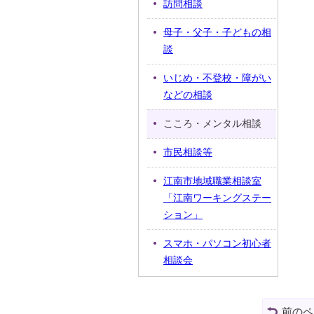
訪問相談
母子・父子・子どもの相
談
いじめ・不登校・障がい
などの相談
こころ・メンタル相談
市民相談等
江南市地域職業相談室
「江南ワーキングステー
ション」
スマホ・パソコン初心者
相談会
前のペ