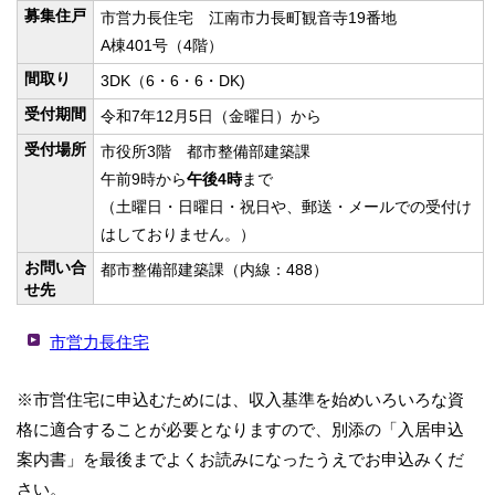
募集住戸
市営力長住宅 江南市力長町観音寺19番地
A棟401号（4階）
間取り
3DK（6・6・6・DK)
受付期間
令和7年12月5日（金曜日）から
受付場所
市役所3階 都市整備部建築課
午前9時から
午後4時
まで
（土曜日・日曜日・祝日や、郵送・メールでの受付け
はしておりません。）
お問い合
都市整備部建築課（内線：488）
せ先
市営力長住宅
※市営住宅に申込むためには、収入基準を始めいろいろな資
格に適合することが必要となりますので、別添の「入居申込
案内書」を最後までよくお読みになったうえでお申込みくだ
さい。