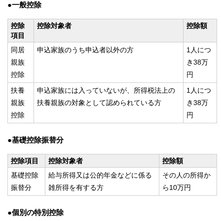
●一般控除
控除
控除対象者
控除額
項目
同居
申込家族のうち申込者以外の方
1人につ
親族
き38万
控除
円
扶養
申込家族には入っていないが、所得税法上の
1人につ
親族
扶養親族の対象として認められている方
き38万
控除
円
●基礎控除振替分
控除項目
控除対象者
控除額
基礎控除
給与所得又は公的年金などに係る
その人の所得か
振替分
雑所得を有する方
ら10万円
●個別の特別控除