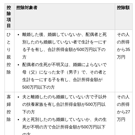
控
控除対象者
控除額
除
項
目
ひ
離婚した後、婚姻していないか、配偶者と死
その人
と
別したのち婚姻していない者で生計を一にす
の所得
り
る子を有し、合計所得金額が500万円以下の
から35
親
方
万円
控
配偶者の生死が不明又は、婚姻によらないで
除
母（父）になった女子（男子）で、その者と
生計を一にする子を有し、合計所得金額が
500万円以下の方
寡
夫と離婚したのち婚姻していない方で子以外
その人
婦
の扶養家族を有し合計所得金額が500万円以
の所得
控
下の方
から27
除
夫と死別したのち婚姻していないか、夫の生
万円
死が不明の方で合計所得金額が500万円以下
の方