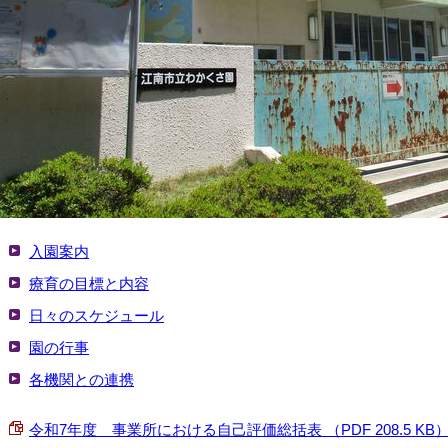
入園案内
療育の目標と内容
日々のスケジュール
園の行事
各機関との連携
令和7年度 事業所における自己評価総括表 （PDF 208.5 KB