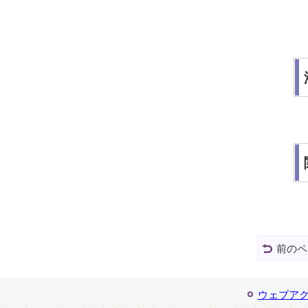
前のペ
ウェブア