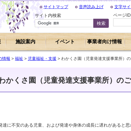
サイトマップ
音声読み上げ
文字サイ
ページI
サイト内検索
報
施設案内
イベント
事業者向け情報
の情報
>
福祉
>
児童福祉・支援
> わかくさ園（児童発達支援事業所）
わかくさ園（児童発達支援事業所）の
発達に不安のある児童、および発達や身体の成長に遅れがあると思