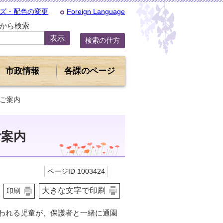
ズ・配色の変更
Foreign Language
Dから検索
検索の仕方
市政情報
各課のページ
のご案内
ご案内
ページID 1003424
大きな文字で印刷
印刷
われる児童が、保護者と一緒に通園