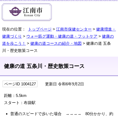
現在の位置：
トップページ
>
江南市保健センター
>
健康増進・
健康づくり
>
ウォー筋グ運動・健康の道・フットケア
>
健康の
道を歩こう！
>
健康の道コースの紹介・地図
> 健康の道 五条
川・歴史散策コース
健康の道 五条川・歴史散策コース
ページID 1004127
更新日 令和6年9月2日
距離：5.5km
スタート：布袋駅
普通のスピードで歩いた場合 →→→→ 80分かかり、約