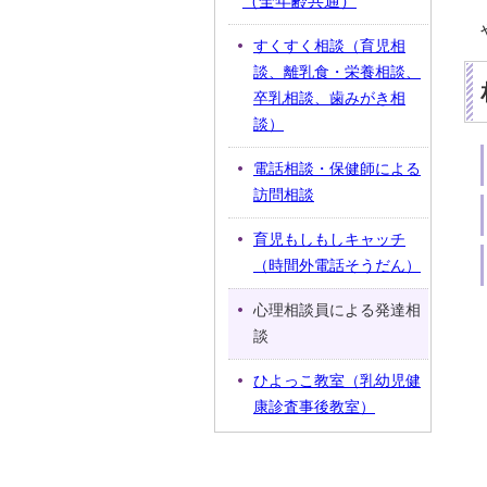
（全年齢共通）
すくすく相談（育児相
談、離乳食・栄養相談、
卒乳相談、歯みがき相
談）
電話相談・保健師による
訪問相談
育児もしもしキャッチ
（時間外電話そうだん）
心理相談員による発達相
談
ひよっこ教室（乳幼児健
康診査事後教室）