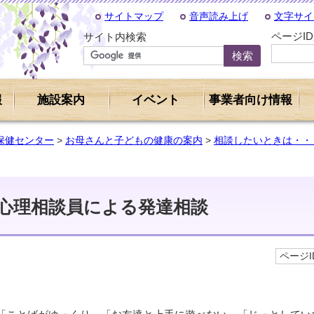
サイトマップ
音声読み上げ
文字サイ
ページI
サイト内検索
報
施設案内
イベント
事業者向け情報
保健センター
>
お母さんと子どもの健康の案内
>
相談したいときは・・
心理相談員による発達相談
ページID