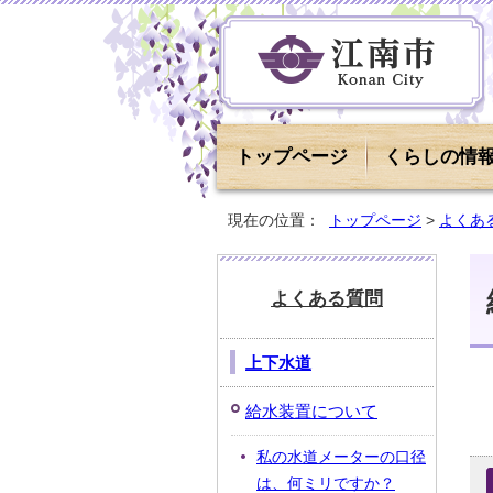
トップページ
くらしの情
現在の位置：
トップページ
>
よくあ
よくある質問
上下水道
給水装置について
私の水道メーターの口径
は、何ミリですか？