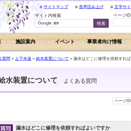
サイトマップ
音声読み上げ
文字サイ
ページI
サイト内検索
報
施設案内
イベント
事業者向け情報
る質問
>
上下水道
>
給水装置について
> 漏水はどこに修理を依頼すれ
給水装置について
よくある質問
ページID 
漏水はどこに修理を依頼すればよいですか