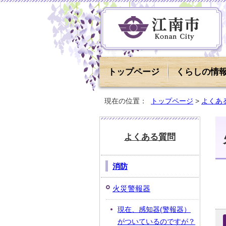
トップページ
くらしの情
現在の位置：
トップページ
>
よくあ
よくある質問
消防
火災警報器
現在、感知器(警報器）
がついているのですが？