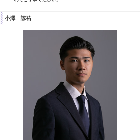
小澤 諒祐