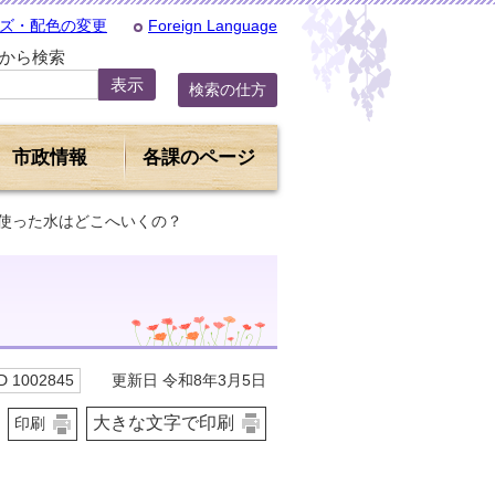
ズ・配色の変更
Foreign Language
Dから検索
検索の仕方
市政情報
各課のページ
 使った水はどこへいくの？
更新日 令和8年3月5日
 1002845
大きな文字で印刷
印刷