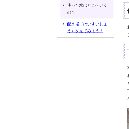
使った水はどこへいく
の？
配水場（はいすいじょ
う）を見てみよう！