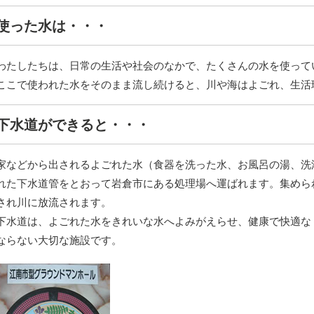
使った水は・・・
わたしたちは、日常の生活や社会のなかで、たくさんの水を使って
ここで使われた水をそのまま流し続けると、川や海はよごれ、生活
下水道ができると・・・
家などから出されるよごれた水（食器を洗った水、お風呂の湯、洗
れた下水道管をとおって岩倉市にある処理場へ運ばれます。集めら
され川に放流されます。
下水道は、よごれた水をきれいな水へよみがえらせ、健康で快適な
ならない大切な施設です。