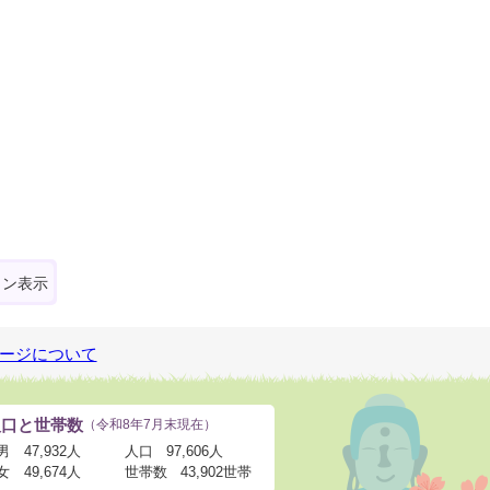
ォン表示
ージについて
人口と世帯数
（令和8年7月末現在）
男
47,932人
人口
97,606人
女
49,674人
世帯数
43,902世帯