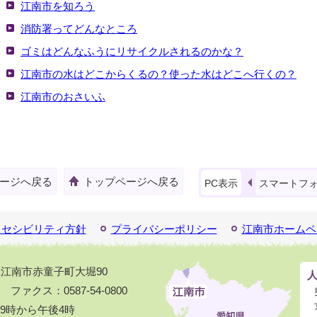
江南市を知ろう
消防署ってどんなところ
ゴミはどんなふうにリサイクルされるのかな？
江南市の水はどこからくるの？使った水はどこへ行くの？
江南市のおさいふ
ージへ戻る
トップページへ戻る
PC表示
スマートフ
クセシビリティ方針
プライバシーポリシー
江南市ホームペ
知県江南市赤童子町大堀90
1 ファクス：0587-54-0800
9時から午後4時