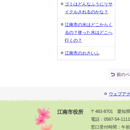
ゴミはどんなふうにリサ
イクルされるのかな？
江南市の水はどこからく
るの？使った水はどこへ
行くの？
江南市のおさいふ
前のペ
ウェブア
江南市役所
〒483-8701 愛
電話：0587-54-111
窓口受付時間：午前