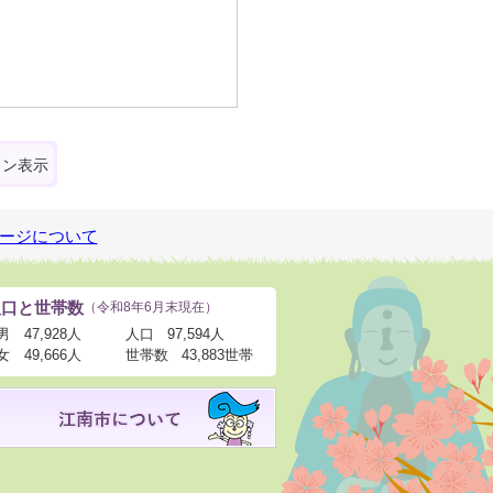
ォン表示
ージについて
人口と世帯数
（令和8年6月末現在）
男
47,928人
人口
97,594人
女
49,666人
世帯数
43,883世帯