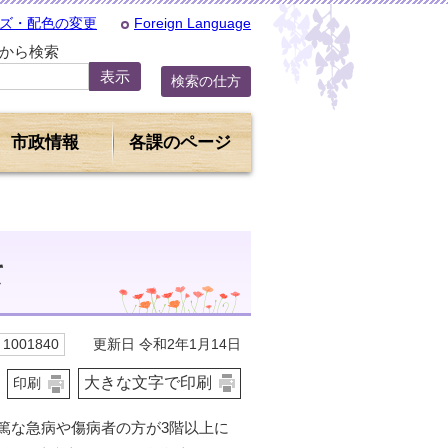
ズ・配色の変更
Foreign Language
Dから検索
検索の仕方
市政情報
各課のページ
て
更新日 令和2年1月14日
1001840
大きな文字で印刷
印刷
篤な急病や傷病者の方が3階以上に