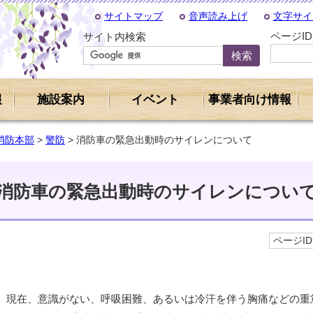
サイトマップ
音声読み上げ
文字サイ
ページI
サイト内検索
報
施設案内
イベント
事業者向け情報
消防本部
>
警防
> 消防車の緊急出動時のサイレンについて
消防車の緊急出動時のサイレンについ
ページID 
現在、意識がない、呼吸困難、あるいは冷汗を伴う胸痛などの重