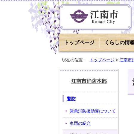
トップページ
くらしの情
現在の位置：
トップページ
>
江南市
江南市消防本部
警防
緊急消防援助隊について
車両の紹介