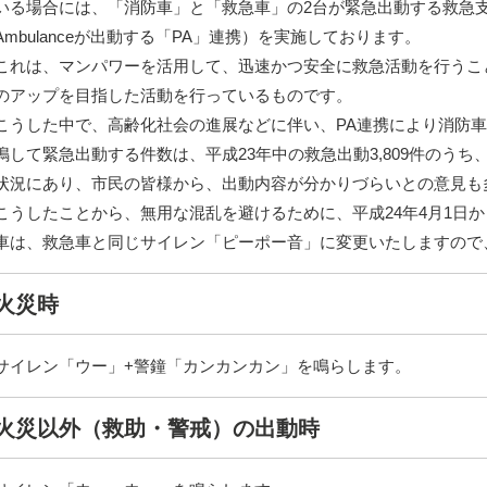
いる場合には、「消防車」と「救急車」の2台が緊急出動する救急支援
Ambulanceが出動する「PA」連携）を実施しております。
これは、マンパワーを活用して、迅速かつ安全に救急活動を行うこ
のアップを目指した活動を行っているものです。
こうした中で、高齢化社会の進展などに伴い、PA連携により消防
鳴して緊急出動する件数は、平成23年中の救急出動3,809件のうち、
状況にあり、市民の皆様から、出動内容が分かりづらいとの意見も
こうしたことから、無用な混乱を避けるために、平成24年4月1日
車は、救急車と同じサイレン「ピーポー音」に変更いたしますので
火災時
サイレン「ウー」+警鐘「カンカンカン」を鳴らします。
火災以外（救助・警戒）の出動時