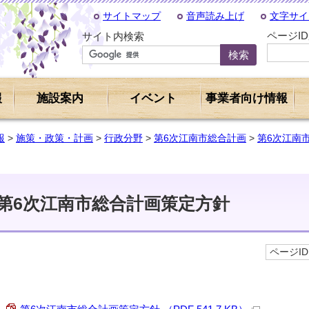
サイトマップ
音声読み上げ
文字サイ
ページI
サイト内検索
報
施設案内
イベント
事業者向け情報
報
>
施策・政策・計画
>
行政分野
>
第6次江南市総合計画
>
第6次江南
第6次江南市総合計画策定方針
ページID 