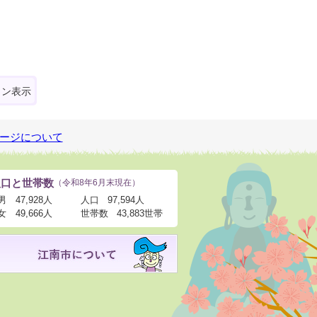
ォン表示
ージについて
人口と世帯数
（令和8年6月末現在）
男
47,928人
人口
97,594人
女
49,666人
世帯数
43,883世帯