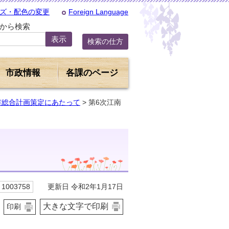
ズ・配色の変更
Foreign Language
Dから検索
検索の仕方
市政情報
各課のページ
市総合計画策定にあたって
> 第6次江南
更新日 令和2年1月17日
1003758
大きな文字で印刷
印刷