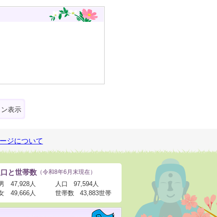
ォン表示
ージについて
人口と世帯数
（令和8年6月末現在）
男
47,928人
人口
97,594人
女
49,666人
世帯数
43,883世帯