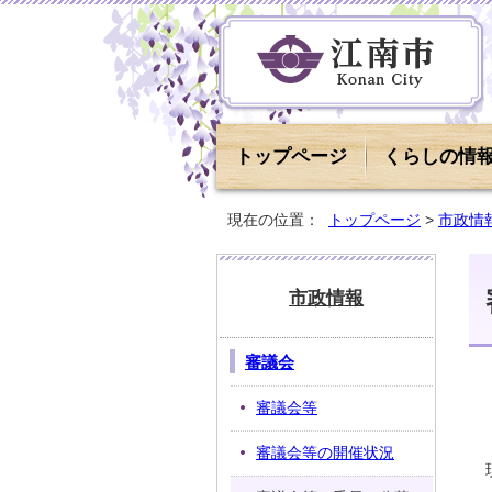
トップページ
くらしの情
現在の位置：
トップページ
>
市政情
市政情報
審議会
審議会等
審議会等の開催状況