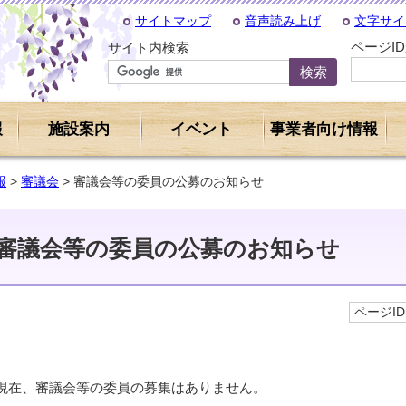
サイトマップ
音声読み上げ
文字サイ
ページI
サイト内検索
報
施設案内
イベント
事業者向け情報
報
>
審議会
> 審議会等の委員の公募のお知らせ
審議会等の委員の公募のお知らせ
ページID 
現在、審議会等の委員の募集はありません。