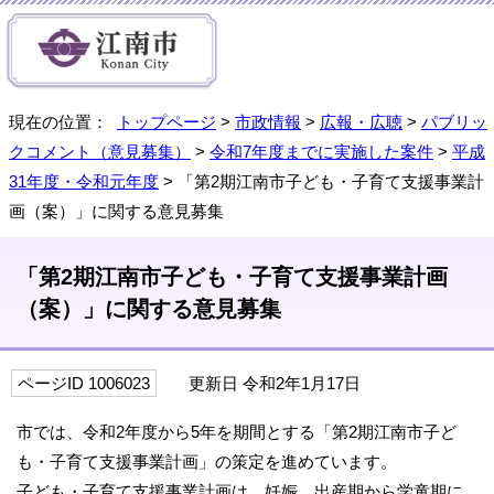
現在の位置：
トップページ
>
市政情報
>
広報・広聴
>
パブリッ
クコメント（意見募集）
>
令和7年度までに実施した案件
>
平成
31年度・令和元年度
> 「第2期江南市子ども・子育て支援事業計
画（案）」に関する意見募集
「第2期江南市子ども・子育て支援事業計画
（案）」に関する意見募集
ページID 1006023
更新日 令和2年1月17日
市では、令和2年度から5年を期間とする「第2期江南市子ど
も・子育て支援事業計画」の策定を進めています。
子ども・子育て支援事業計画は、妊娠、出産期から学童期に