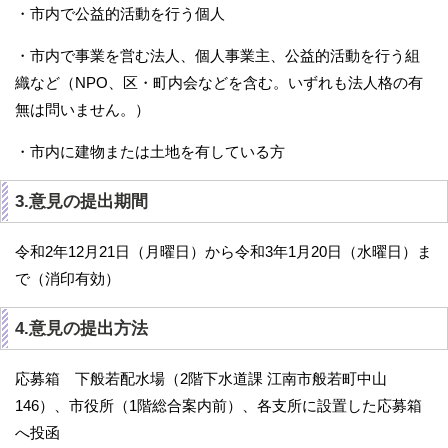
・市内で公益的活動を行う個人
・市内で事業を営む法人、個人事業主、公益的活動を行う組
織など（NPO、区・町内会などを含む。いずれも法人格の有
無は問いません。）
・市内に建物または土地を有している方
3.意見の提出期間
令和2年12月21日（月曜日）から令和3年1月20日（水曜日）ま
で（消印有効）
4.意見の提出方法
応募箱 下般若配水場（2階下水道課 江南市般若町中山
146）、市役所（1階総合案内前）、各支所に設置した応募箱
へ投函