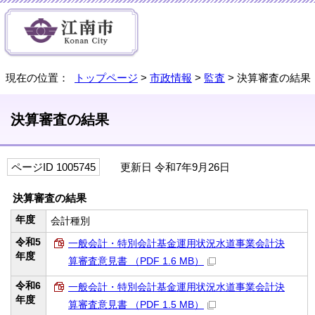
現在の位置：
トップページ
>
市政情報
>
監査
> 決算審査の結果
決算審査の結果
ページID 1005745
更新日 令和7年9月26日
決算審査の結果
年度
会計種別
令和5
一般会計・特別会計基金運用状況水道事業会計決
年度
算審査意見書 （PDF 1.6 MB）
令和6
一般会計・特別会計基金運用状況水道事業会計決
年度
算審査意見書 （PDF 1.5 MB）