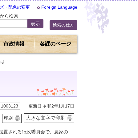
ズ・配色の変更
Foreign Language
Dから検索
検索の仕方
市政情報
各課のページ
とは
更新日 令和2年1月17日
1003123
大きな文字で印刷
印刷
設置される行政委員会で、農家の