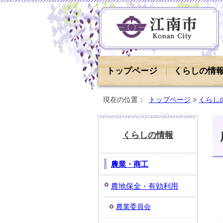
トップページ
くらしの情
現在の位置：
トップページ
>
くらし
くらしの情報
農業・商工
農地保全・有効利用
農業委員会