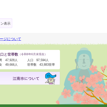
ォン表示
ージについて
人口と世帯数
（令和8年6月末現在）
男
47,928人
人口
97,594人
女
49,666人
世帯数
43,883世帯