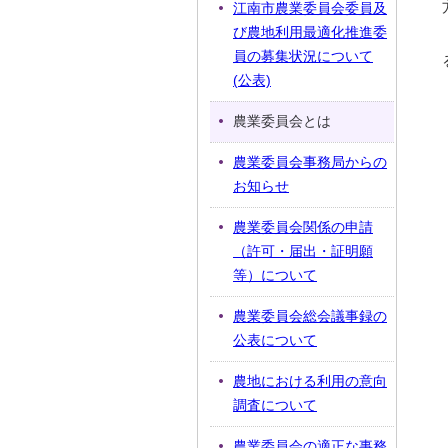
江南市農業委員会委員及
び農地利用最適化推進委
員の募集状況について
(公表)
農業委員会とは
農業委員会事務局からの
お知らせ
農業委員会関係の申請
（許可・届出・証明願
等）について
農業委員会総会議事録の
公表について
農地における利用の意向
調査について
農業委員会の適正な事務