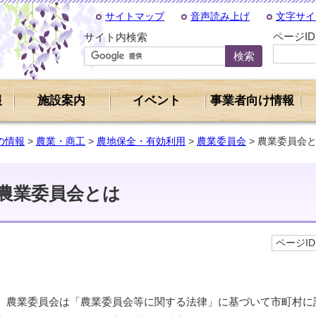
サイトマップ
音声読み上げ
文字サイ
ページI
サイト内検索
報
施設案内
イベント
事業者向け情報
の情報
>
農業・商工
>
農地保全・有効利用
>
農業委員会
> 農業委員会
農業委員会とは
ページID 
農業委員会は「農業委員会等に関する法律」に基づいて市町村に