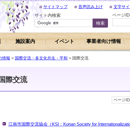
サイトマップ
音声読み上げ
文字サイ
ページI
サイト内検索
報
施設案内
イベント
事業者向け情報
の情報
>
国際交流・多文化共生・平和
> 国際交流
国際交流
ページID 
江南市国際交流協会（KSI：Konan Society for Internationaliza