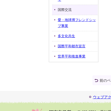
国際交流
愛・地球博フレンドシッ
プ事業
多文化共生
国際平和都市宣言
世界平和推進事業
前のペ
ウェブア