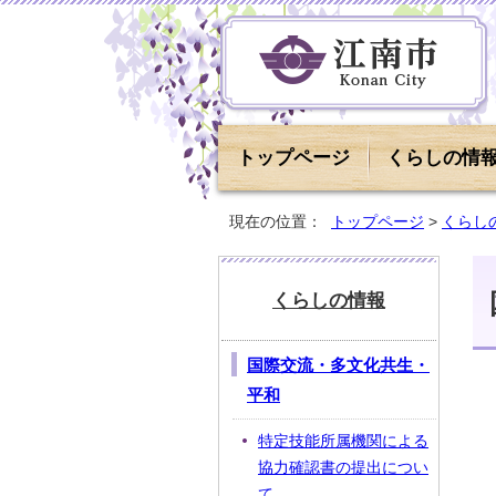
トップページ
くらしの情
現在の位置：
トップページ
>
くらし
くらしの情報
国際交流・多文化共生・
平和
特定技能所属機関による
協力確認書の提出につい
て