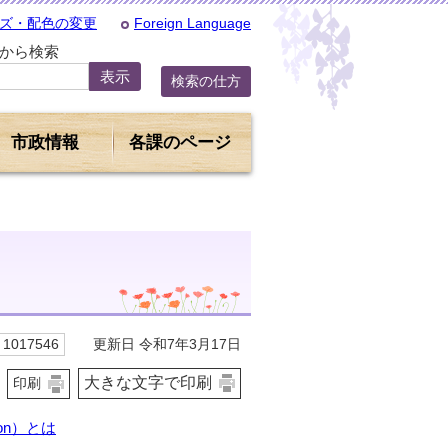
ズ・配色の変更
Foreign Language
Dから検索
検索の仕方
市政情報
各課のページ
更新日 令和7年3月17日
1017546
大きな文字で印刷
印刷
tion）とは