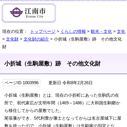
現在の位置：
トップページ
>
くらしの情報
>
観光・文化
>
文化
>
文化財
>
文化財の紹介
> 小折城（生駒屋敷）跡 その他文化
財
小折城（生駒屋敷）跡 その他文化財
ページID 1003996
更新日 令和8年2月26日
小折城（生駒屋敷）とは、現在の小折町にあった生駒氏の在
所で、初代家広が文明年間（1469～1486）に大和国生駒郷か
ら移住してからの屋敷でした。
尾張藩ができ、5代利豊が藩士となってからは名古屋城下に屋
敷を持ったので、小折城（生駒屋敷）は生駒家の別宅とな