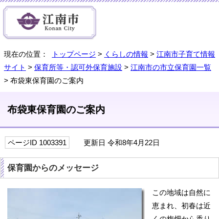
現在の位置：
トップページ
>
くらしの情報
>
江南市子育て情報
サイト
>
保育所等・認可外保育施設
>
江南市の市立保育園一覧
> 布袋東保育園のご案内
布袋東保育園のご案内
ページID 1003391
更新日 令和8年4月22日
保育園からのメッセージ
この地域は自然に
恵まれ、初春は近
くの梅畑から香り