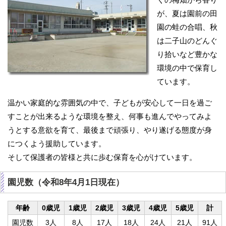
が、夏は園前の田
園の蛙の合唱、秋
は二子山のどんぐ
り拾いなど豊かな
環境の中で保育し
ています。
温かい家庭的な雰囲気の中で、子どもが安心して一日を過ご
すことが出来るような環境を整え、何事も進んでやってみよ
うとする意欲を育て、最後まで頑張り、やり遂げる態度が身
につくよう援助しています。
そして保護者の皆様と共に歩む保育を心がけています。
園児数（令和8年4月1日現在）
年齢
0歳児
1歳児
2歳児
3歳児
4歳児
5歳児
計
園児数
3人
8人
17人
18人
24人
21人
91人