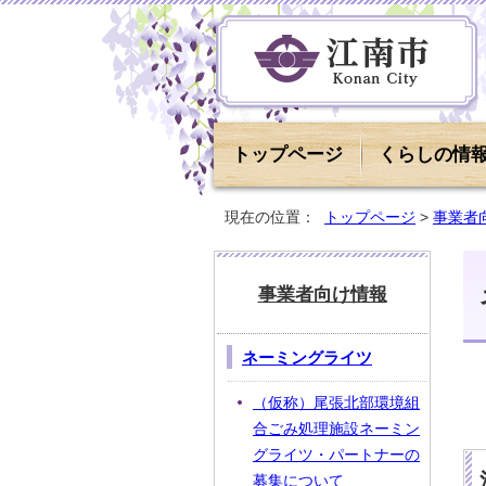
トップページ
くらしの情
現在の位置：
トップページ
>
事業者
事業者向け情報
ネーミングライツ
（仮称）尾張北部環境組
合ごみ処理施設ネーミン
グライツ・パートナーの
募集について