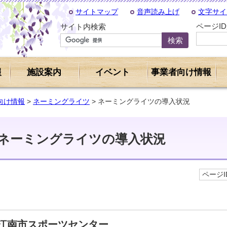
サイトマップ
音声読み上げ
文字サイ
ページI
サイト内検索
報
施設案内
イベント
事業者向け情報
向け情報
>
ネーミングライツ
> ネーミングライツの導入状況
ネーミングライツの導入状況
ページID
江南市スポーツセンター