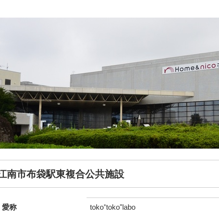
江南市布袋駅東複合公共施設
愛称
toko⁺toko⁼labo