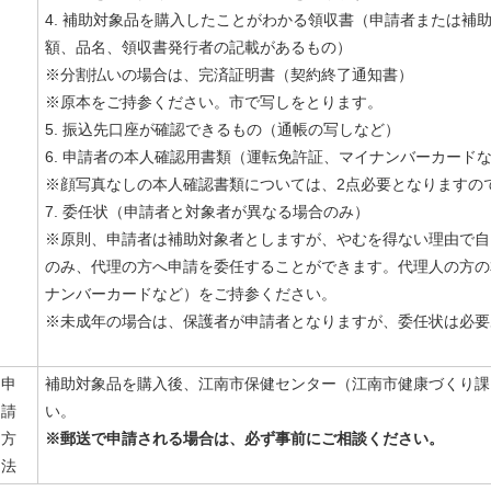
4. 補助対象品を購入したことがわかる領収書（申請者または補
額、品名、領収書発行者の記載があるもの）
※分割払いの場合は、完済証明書（契約終了通知書）
※原本をご持参ください。市で写しをとります。
5. 振込先口座が確認できるもの（通帳の写しなど）
6. 申請者の本人確認用書類（運転免許証、マイナンバーカード
※顔写真なしの本人確認書類については、2点必要となりますの
7. 委任状（申請者と対象者が異なる場合のみ）
※原則、申請者は補助対象者としますが、やむを得ない理由で自
のみ、代理の方へ申請を委任することができます。代理人の方の
ナンバーカードなど）をご持参ください。
※未成年の場合は、保護者が申請者となりますが、委任状は必要
申
補助対象品を購入後、江南市保健センター（江南市健康づくり課
請
い。
方
※郵送で申請される場合は、必ず事前にご相談ください。
法