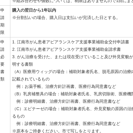
※組み合わせや個数については、制限はありませんので1回にま
申
購入の翌日から1年以内
請
※分割払いの場合、購入日は支払いが完済した日とする。
期
限
申
1. 江南市がん患者アピアランスケア支援事業補助金交付申請書
請
2. 江南市がん患者アピアランスケア支援事業補助金請求書
必
3. がん治療を受けた、または現在受けていること及び外見変貌
要
明する書類
書
（A）医療用ウィッグの場合：補助対象者氏名、脱毛原因の治療
類
記載されているもの
例：お薬手帳、治療方針計画書、医療行為同意書など
（B）乳房補整具の場合：補助対象者氏名、乳房切除術、医療機
例：診療明細書、治療方針計画書、医療行為同意書など
（C）エピテーゼの場合：補助対象者氏名、外見変貌の原因の治
るもの
例：診療明細書、治療方針計画書、医療行為同意書など
※原本をご持参ください。市で写しをとります。