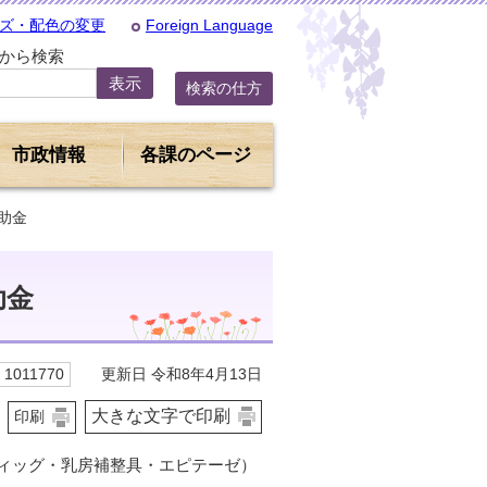
ズ・配色の変更
Foreign Language
Dから検索
検索の仕方
市政情報
各課のページ
助金
助金
更新日 令和8年4月13日
1011770
大きな文字で印刷
印刷
ィッグ・乳房補整具・エピテーゼ）