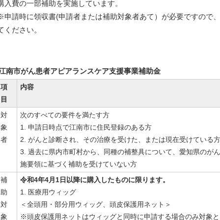
購入費の一部補助を実施しています。
※申請時に領収書(申請者または補助対象者あて）が必要ですので
てください。
江南市がん患者アピアランスケア支援事業補助金
項
内容
目
対
次のすべての要件を満たす方
象
1. 申請日時点で江南市に住民登録のある方
者
2. がんと診断され、その治療を受けた、または現在受けている
3. 過去に県内市町村から、同種の補整具について、愛知県のが
施要領に基づく補助を受けていない方
補
令和4年4月1日以降に購入したものに限ります。
助
1. 医療用ウィッグ
対
＜全頭用・部分用ウィッグ、頭皮保護用ネット＞
象
※頭皮保護用ネットはウィッグと同時に申請する場合のみ対象と