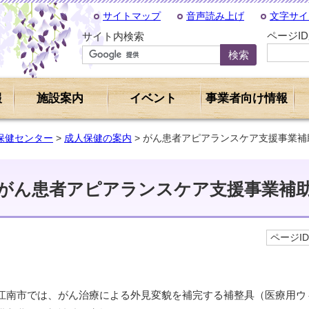
サイトマップ
音声読み上げ
文字サイ
ページI
サイト内検索
報
施設案内
イベント
事業者向け情報
保健センター
>
成人保健の案内
> がん患者アピアランスケア支援事業補
がん患者アピアランスケア支援事業補
ページID 
江南市では、がん治療による外見変貌を補完する補整具（医療用ウ