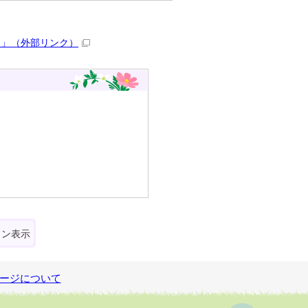
）」
（外部リンク）
ォン表示
ージについて