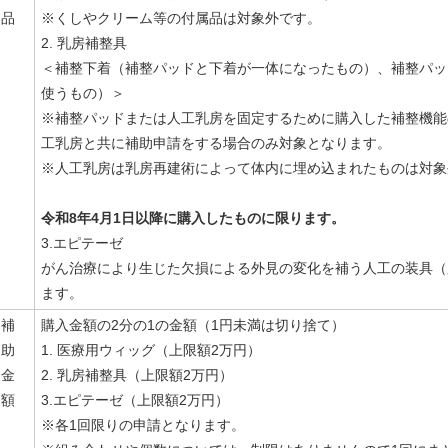
品
※くしやクリーム等の付属品は対象外です。
2. 乳房補整具
＜補整下着（補整パッドと下着が一体になったもの）、補整パッ
使うもの）＞
※補整パッドまたは人工乳房を固定するために購入した補整機能
工乳房と共に補助申請をする場合のみ対象となります。
※人工乳房は乳房再建術によって体内に埋め込まれたものは対象
令和8年4月1日以降に購入したものに限ります。
3.エピテーゼ
がん治療により生じた欠損による外見の変化を補う人工の装具（
ます。
補
購入金額の2分の1の金額（1円未満は切り捨て）
助
1. 医療用ウィッグ（上限額2万円）
金
2. 乳房補整具（上限額2万円）
額
3.エピテーゼ（上限額2万円）
※各1回限りの申請となります。