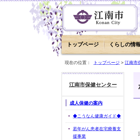
トップページ
くらしの情
現在の位置：
トップページ
>
江南市
江南市保健センター
成人保健の案内
◆こうなん健康ガイド◆
若年がん患者在宅療養支
援事業