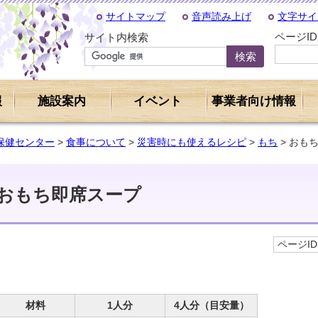
サイトマップ
音声読み上げ
文字サイ
ページI
サイト内検索
報
施設案内
イベント
事業者向け情報
保健センター
>
食事について
>
災害時にも使えるレシピ
>
もち
> おも
おもち即席スープ
ページID 
材料
1人分
4人分（目安量）