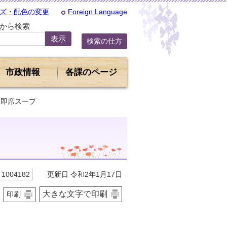
ズ・配色の変更
Foreign Language
Dから検索
検索の仕方
市政情報
各課のページ
ち即席スープ
更新日 令和2年1月17日
1004182
大きな文字で印刷
印刷