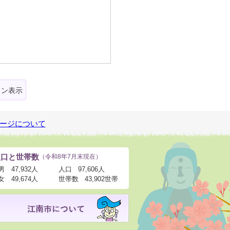
ォン表示
ージについて
人口と世帯数
（令和8年7月末現在）
男
47,932人
人口
97,606人
女
49,674人
世帯数
43,902世帯