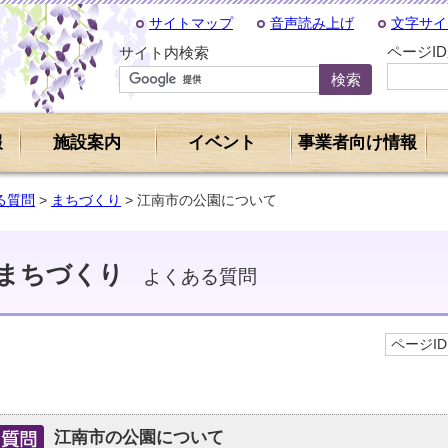
サイトマップ
音声読み上げ
文字サイ
ページI
サイト内検索
報
施設案内
イベント
事業者向け情報
る質問
>
まちづくり
> 江南市の公園について
まちづくり
よくある質問
ページID 
江南市の公園について