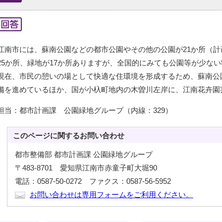
江南市には、蘇南公園などの都市公園やその他の公園が21か所（
25か所、緑地が17か所ありますが、全国的にみても公園等が少な
現在、市民の憩いの場として快適な住環境を形成するため、蘇南公
備を進めているほか、国が小杁町地内の木曽川左岸に、江南花卉園
担当：都市計画課 公園緑地グループ（内線：329）
このページに関する
お問い合わせ
都市整備部 都市計画課 公園緑地グループ
〒483-8701 愛知県江南市赤童子町大堀90
電話：0587-50-0272 ファクス：0587-56-5952
お問い合わせは専用フォームをご利用ください。