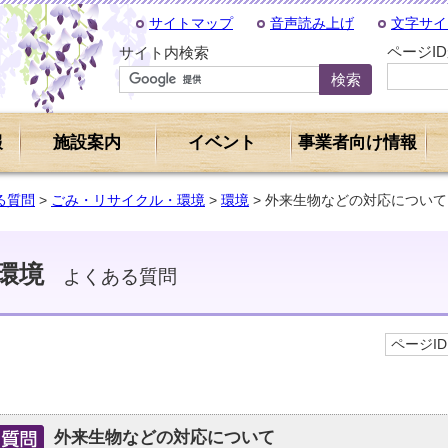
サイトマップ
音声読み上げ
文字サイ
ページI
サイト内検索
報
施設案内
イベント
事業者向け情報
る質問
>
ごみ・リサイクル・環境
>
環境
> 外来生物などの対応について
環境
よくある質問
ページID 
外来生物などの対応について