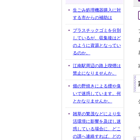
生ごみ処理機器購入に対
する市からの補助は
プラスチックゴミを分別
しているが、収集後はど
のように資源となってい
るのか。
江南駅周辺の路上喫煙は
禁止になりませんか。
畑の野焼きによる煙や臭
いで迷惑しています。何
とかなりませんか。
雑草の繁茂などにより生
活環境に影響を及ぼし迷
惑している場合に、どこ
の課へ連絡すれば、どの