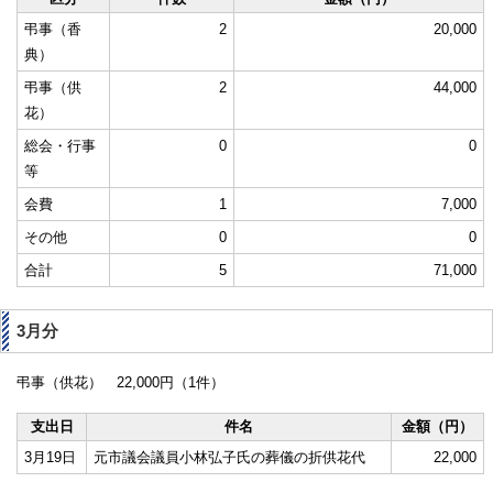
弔事（香
2
20,000
典）
弔事（供
2
44,000
花）
総会・行事
0
0
等
会費
1
7,000
その他
0
0
合計
5
71,000
3月分
弔事（供花） 22,000円（1件）
支出日
件名
金額（円）
3月19日
元市議会議員小林弘子氏の葬儀の折供花代
22,000