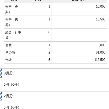
弔事（香
1
10,000
典）
弔事（供
1
16,500
花）
総会・行事
0
0
等
会費
1
5,000
その他
2
81,000
合計
5
112,500
3月分
0円（0件）
2月分
0円（0件）